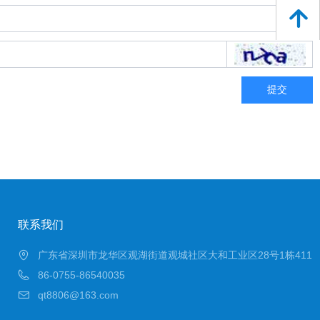
녕
提交
联系我们
广东省深圳市龙华区观湖街道观城社区大和工业区28号1栋411
86-0755-86540035
qt8806@163.com