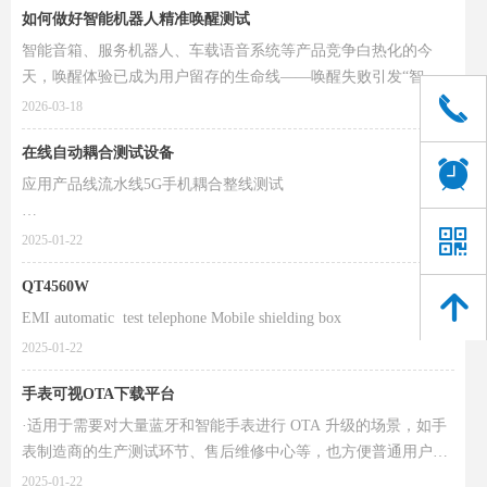
如何做好智能机器人精准唤醒测试
智能音箱、服务机器人、车载语音系统等产品竞争白热化的今
天，唤醒体验已成为用户留存的生命线——唤醒失败引发“智
끅
障”质疑，误唤醒导致隐私焦虑。深圳市钱唐科技有限公司聚焦行
2026-03-18
业痛点，以专业声学环境+唤醒专项测试体系，为智能设备提供
在线自动耦合测试设备
可量化、可追溯、可量产的唤醒音频测试闭环方案。
뀥
应用产品线流水线5G手机耦合整线测试
낃
● 结构平台化设计，适用5G手机多天线的耦合在线测试线体。
2025-01-22
QT4560W
● 支持手机5G、WiFi6E(整机)功能全自动测试，自动校准补偿，
녕
支持快速切换机型测试
EMI automatic test telephone Mobile shielding box
2025-01-22
●自动扫码，自动定位，测试过程无需人员参与，有效降低人力
成本、提高设备品质、提升生产效率。
手表可视OTA下载平台
·适用于需要对大量蓝牙和智能手表进行 OTA 升级的场景，如手
表制造商的生产测试环节、售后维修中心等，也方便普通用户快
速更新手表系统版本，获得更好的使用体验。
2025-01-22