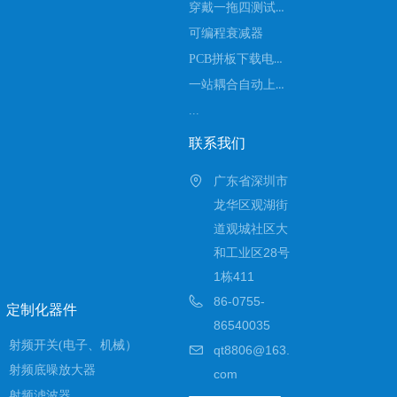
穿戴一拖四测试设备
可编程衰减器
PCB拼板下载电流扫码测试
一站耦合自动上下料测试
...
联系我们
广东省深圳市
龙华区观湖街
道观城社区大
和工业区28号
1栋411
86-0755-
定制化器件
86540035
射频开关(电子、机械）
qt8806@163.
射频底噪放大器
com
射频滤波器