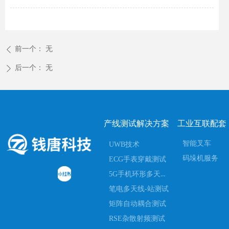
前一个：
无
ꄴ
后一个：
无
ꄲ
产线测试解决方案
工业互联配套
智能叉车
UWB技术
码垛机服务
ECG手表穿戴测试
5G手机环形多天线一站式测试
笔电多天线-站测试
矩阵自动耦合测试
RSE杂散射频测试