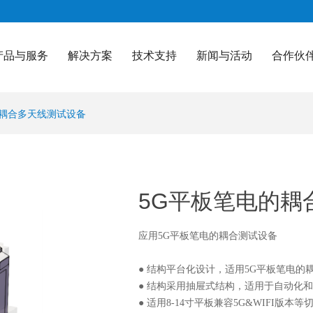
产品与服务
解决方案
技术支持
新闻与活动
合作伙
的耦合多天线测试设备
5G平板笔电的耦
应用5G平板笔电的耦合测试设备
● 结构平台化设计，适用5G平板笔电的
● 结构采用抽屉式结构，适用于自动化
● 适用8-14寸平板兼容5G&WIFI