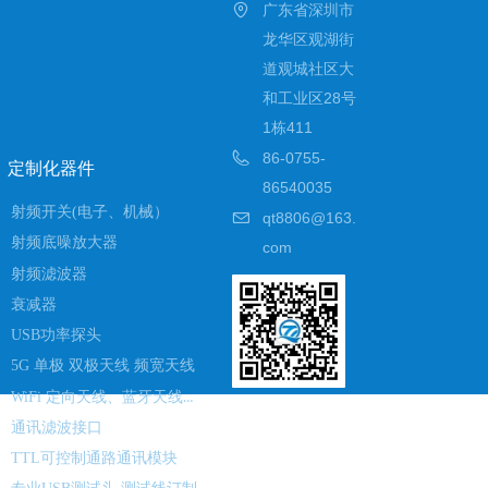
广东省深圳市
龙华区观湖街
道观城社区大
和工业区28号
1栋411
86-0755-
定制化器件
86540035
射频开关(电子、机械）
qt8806@163.
射频底噪放大器
com
射频滤波器
衰减器
USB功率探头
5G 单极 双极天线 频宽天线
WiFi 定向天线、蓝牙天线、UWB 天线、RSE 定向天线、毫米波天线
通讯滤波接口
TTL可控制通路通讯模块