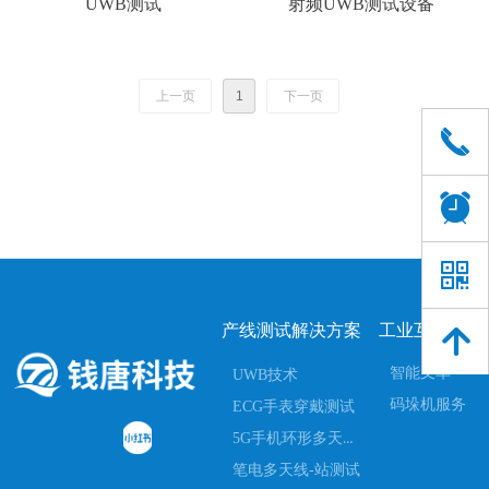
UWB测试
射频UWB测试设备
上一页
1
下一页
끅
뀥
낃
产线测试解决方案
工业互联配套
녕
智能叉车
UWB技术
码垛机服务
ECG手表穿戴测试
5G手机环形多天线一站式测试
笔电多天线-站测试